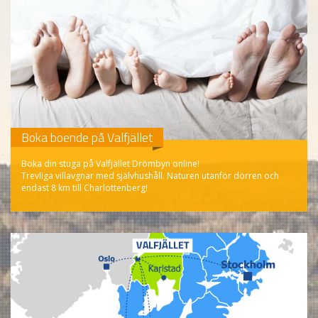
Boka boende på Valfjället
Boka din stuga på Valfjället Drömbyn online!
Trevliga villavgnar med självhushåll. Naturen utanför dörren och
endast 8 km till Charlottenberg!