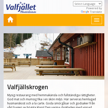
Powered by
Translate
Toggle
navigat
Valfjällskrogen
Mysig restaurang med hemmakänsla och fullständiga rättigheter.
God mat och mumsig fika i en skön miljö. Här serveras hemlagad
husmanskost och a la carte. Goda smörgåsar och godsaker från
vårt bageri av högsta klass! Den varma chokladen med vispad