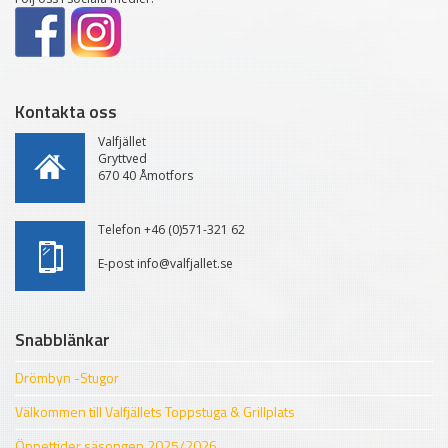
Kontakta oss
Valfjället
Gryttved
670 40 Åmotfors
Telefon +46 (0)571-321 62
E-post info@valfjallet.se
Snabblänkar
Drömbyn -Stugor
Välkommen till Valfjällets Toppstuga & Grillplats
Öppettider säsongen 2025/2026