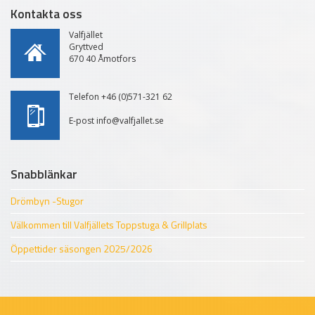
Kontakta oss
Valfjället
Gryttved
670 40 Åmotfors
Telefon +46 (0)571-321 62
E-post info@valfjallet.se
Snabblänkar
Drömbyn -Stugor
Välkommen till Valfjällets Toppstuga & Grillplats
Öppettider säsongen 2025/2026