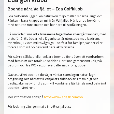
Boende nära Valfjället – Eda Golfklubb
Eda Golfklubb ligger i en naturskön miljö mellan sjöarna Hugn och
Ränken – bara
knappt en mil från Valfjället
. Här bor du bekvämt
med naturen runt knuten och har nära till skidåkningen.
På området finns
åtta trivsamma lägenheter i herrgårdsannex
, med
plats för 2–6 bäddar. Alla lägenheter är utrustade med badrum,
trinettkök, TV och mikrovågsugn – perfekt för familjer, vänner eller
företag som vill bo bekvämt nära aktiviteterna.
För större sällskap eller enklare boende finns även ett
vandrarhem
med fem rum
och totalt 22 bäddar. Här finns gemensamt kök, två
badrum och tre WC – ett prisvärt alternativ för grupper.
Oavsett vilket boende du väljer väntar
storslagen natur, lugn
omgivning och närhet till Valfjällets skidbackar
. Ett smidigt och
trevligt alternativ för dig som vill kombinera fjällkänsla med bekvämt
boende – året runt.
Mer information finns på
https://www.edagk.com/bo
För bokning vänligen maila info@valfjallet.se