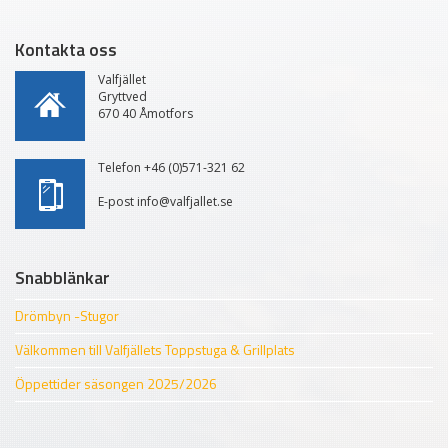
Kontakta oss
Valfjället
Gryttved
670 40 Åmotfors
Telefon +46 (0)571-321 62
E-post info@valfjallet.se
Snabblänkar
Drömbyn -Stugor
Välkommen till Valfjällets Toppstuga & Grillplats
Öppettider säsongen 2025/2026