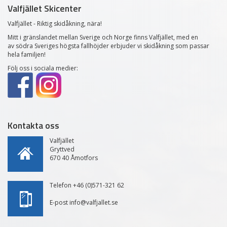
Valfjället Skicenter
Valfjället - Riktig skidåkning, nära!
Mitt i gränslandet mellan Sverige och Norge finns Valfjället, med en
av södra Sveriges högsta fallhöjder erbjuder vi skidåkning som passar
hela familjen!
Följ oss i sociala medier:
Kontakta oss
Valfjället
Gryttved
670 40 Åmotfors
Telefon +46 (0)571-321 62
E-post info@valfjallet.se