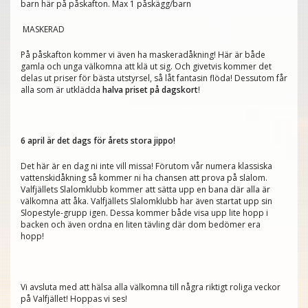
barn här på påskafton. Max 1 påskägg/barn
MASKERAD
På påskafton kommer vi även ha maskeradåkning! Här är både
gamla och unga välkomna att klä ut sig. Och givetvis kommer det
delas ut priser för bästa utstyrsel, så låt fantasin flöda! Dessutom får
alla som är utklädda
halva priset på dagskort
!
6 april är det dags för årets stora jippo!
Det här är en dag ni inte vill missa! Förutom vår numera klassiska
vattenskidåkning så kommer ni ha chansen att prova på slalom.
Valfjällets Slalomklubb kommer att sätta upp en bana där alla är
välkomna att åka. Valfjällets Slalomklubb har även startat upp sin
Slopestyle-grupp igen. Dessa kommer både visa upp lite hopp i
backen och även ordna en liten tävling där dom bedömer era
hopp!
Vi avsluta med att hälsa alla välkomna till några riktigt roliga veckor
på Valfjället! Hoppas vi ses!