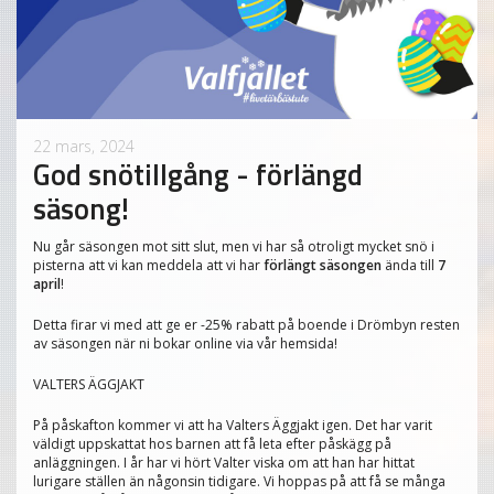
22 mars, 2024
God snötillgång - förlängd
säsong!
Nu går säsongen mot sitt slut, men vi har så otroligt mycket snö i
pisterna att vi kan meddela att vi har
förlängt säsongen
ända till
7
april
!
Detta firar vi med att ge er -25% rabatt på boende i Drömbyn resten
av säsongen när ni bokar online via vår hemsida!
VALTERS ÄGGJAKT
På påskafton kommer vi att ha Valters Äggjakt igen. Det har varit
väldigt uppskattat hos barnen att få leta efter påskägg på
anläggningen. I år har vi hört Valter viska om att han har hittat
lurigare ställen än någonsin tidigare. Vi hoppas på att få se många