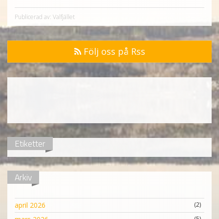
Publicerad av: Valfjället
Följ oss på Rss
Etiketter
Arkiv
april 2026
(2)
(5)