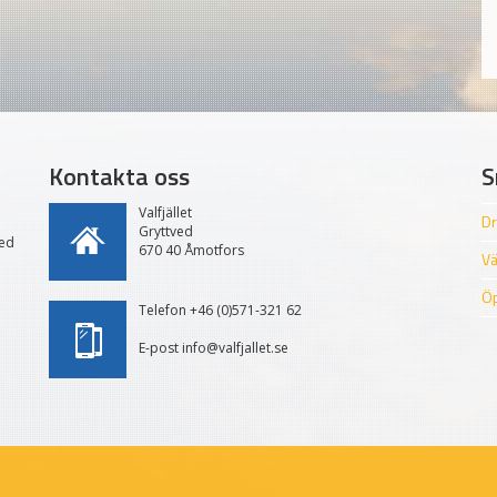
Kontakta oss
S
Valfjället
Dr
Gryttved
med
670 40 Åmotfors
Vä
Öp
Telefon +46 (0)571-321 62
E-post info@valfjallet.se