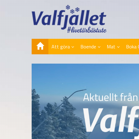
Att göra
Boende
Mat
Boka 