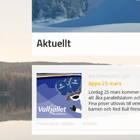
Aktuellt
den 23 mars 2023 12:07
Jippo 25 mars
Lördag 25 mars kommer det
att åka parallellslalom oc
Fina priser utlovas till vi
barnen och Red Bull finn
Publicerad av: Valfjället
Etiketter: