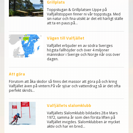
Grillplats
Toppstugan & Grillplatsen Uppe på
Valfjällstoppen finner ni vår toppstuga. Med
sin natur och fina utsikt är det ett härligt ställe
att ta en paus på…
Vägen till Valfjället
Valfjället erbjuder en av södra Sveriges
högsta fallhöjder och över 4 miljoner
människor i Sverige och Norge når oss över
dagen.
Att göra
Förutom att åka skidor så finns det massor att göra på och kring
Valfjället även på vintern.På vår sjöar och vattendrag så är det ofta
perfekt skrids…
Valfjällets slalomklubb
Valfjällets Slalomklubb bildades 28:e Mars
1972, samma år som den första liften på
Valfjället invigdes. Slalomklubben är mycket
aktiv och har en bred…