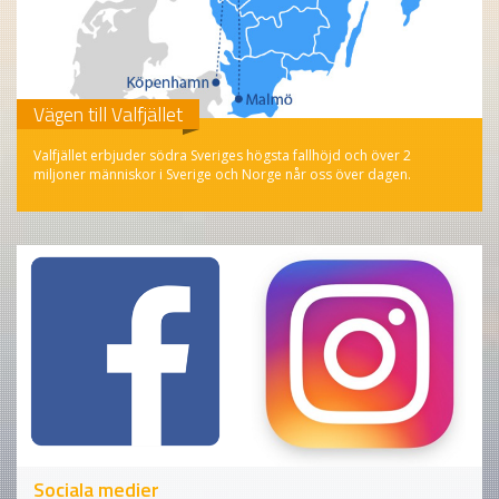
Vägen till Valfjället
Valfjället erbjuder södra Sveriges högsta fallhöjd och över 2
miljoner människor i Sverige och Norge når oss över dagen.
Sociala medier