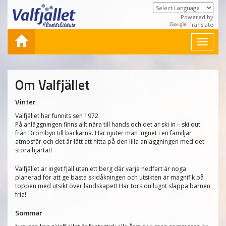
Powered by
Translate
Toggle
navigat
Om Valfjället
Vinter
Valfjället har funnits sen 1972.
På anläggningen finns allt nära till hands och det är ski in – ski out
från Drömbyn till backarna. Här njuter man lugnet i en familjär
atmosfär och det är lätt att hitta på den lilla anläggningen med det
stora hjärtat!
Valfjället är inget fjäll utan ett berg där varje nedfart är noga
planerad för att ge bästa skidåkningen och utsikten är magnifik på
toppen med utsikt över landskapet! Här törs du lugnt släppa barnen
fria!
Sommar