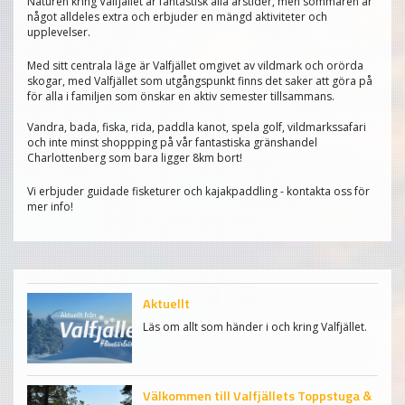
Naturen kring Valfjället är fantastisk alla årstider, men sommaren är
något alldeles extra och erbjuder en mängd aktiviteter och
upplevelser.
Med sitt centrala läge är Valfjället omgivet av vildmark och orörda
skogar, med Valfjället som utgångspunkt finns det saker att göra på
för alla i familjen som önskar en aktiv semester tillsammans.
Vandra, bada, fiska, rida, paddla kanot, spela golf, vildmarkssafari
och inte minst shoppping på vår fantastiska gränshandel
Charlottenberg som bara ligger 8km bort!
Vi erbjuder guidade fisketurer och kajakpaddling - kontakta oss för
mer info!
Aktuellt
Läs om allt som händer i och kring Valfjället.
Välkommen till Valfjällets Toppstuga &