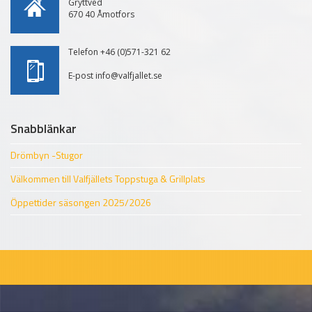
Gryttved
670 40 Åmotfors
Telefon +46 (0)571-321 62
E-post info@valfjallet.se
Snabblänkar
Drömbyn -Stugor
Välkommen till Valfjällets Toppstuga & Grillplats
Öppettider säsongen 2025/2026